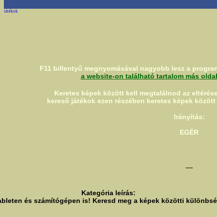
F11 billentyű megnyomásával nagyobb lesz a program
a website-on található tartalom más olda
Keretes képek között kell megtalálnod az eltérése
kereső játékok ezen részében keretes képek között
Irányítás:
EGÉR
---
Kategória leírás:
bleten és számítógépen is! Keresd meg a képek közötti különbség