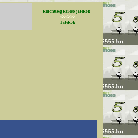
különbség kereső játékok
<<<>>>
Játékok