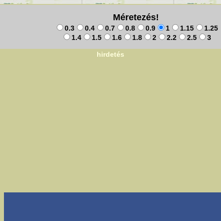
Méretezés!
0.3
0.4
0.7
0.8
0.9
1
1.15
1.25
1.4
1.5
1.6
1.8
2
2.2
2.5
3
hirdetés