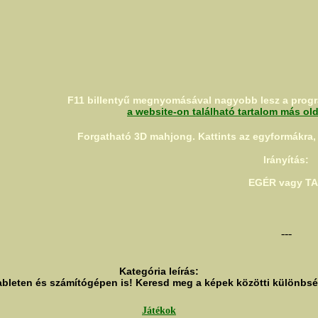
F11 billentyű megnyomásával nagyobb lesz a progr
a website-on található tartalom más ol
Forgatható 3D mahjong. Kattints az egyformákra, 
Irányítás:
EGÉR vagy T
---
Kategória leírás:
bleten és számítógépen is! Keresd meg a képek közötti különbség
Játékok