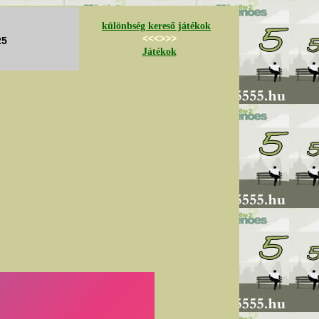
különbség kereső játékok
<<<>>>
25
Játékok