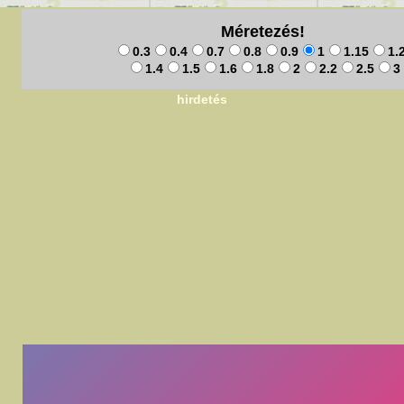
Méretezés!
0.3
0.4
0.7
0.8
0.9
1
1.15
1.
1.4
1.5
1.6
1.8
2
2.2
2.5
3
hirdetés