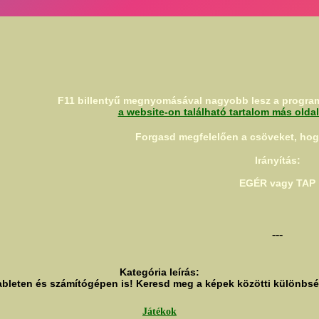
F11 billentyű megnyomásával nagyobb lesz a program
a website-on található tartalom más olda
Forgasd megfelelően a csöveket, hogy
Irányítás:
EGÉR vagy TAP
---
Kategória leírás:
bleten és számítógépen is! Keresd meg a képek közötti különbség
Játékok