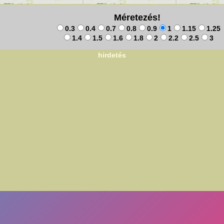
Méretezés!
0.3
0.4
0.7
0.8
0.9
1
1.15
1.25
1.4
1.5
1.6
1.8
2
2.2
2.5
3
hirdetés