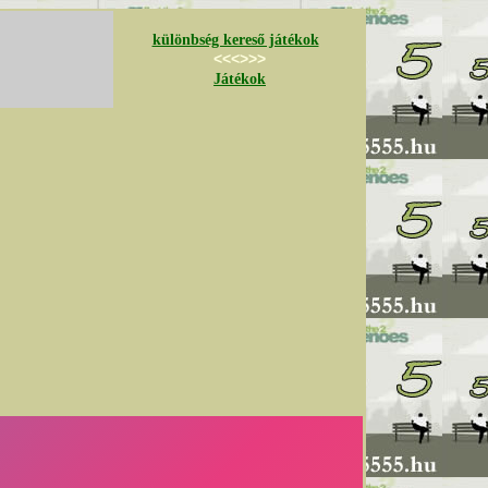
különbség kereső játékok
<<<>>>
Játékok