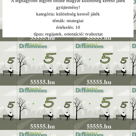
A legnagyobb ingyen online magyar különbség kereső játék
gyüjtemény!
kategória:
különbség kereső játék
témák:
strategiai
értékelés:
10
típus:
regijatek
, orientáció:
tvaltoztat